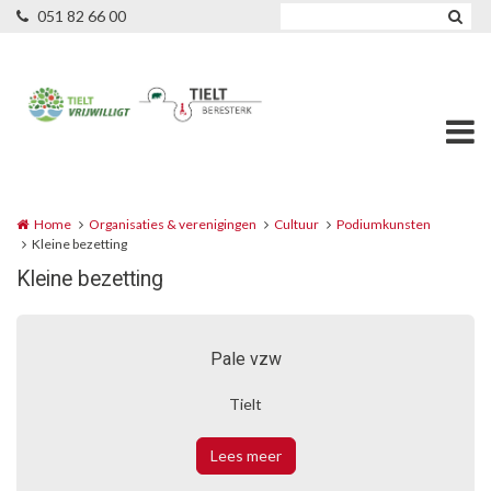
Overslaan en naar de inhoud gaan
051 82 66 00
Home
Organisaties & verenigingen
Cultuur
Podiumkunsten
Kleine bezetting
Kleine bezetting
Pale vzw
Tielt
Lees meer