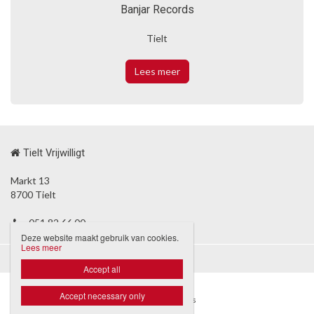
Banjar Records
Tielt
Lees meer
Tielt Vrijwilligt
Markt 13
8700 Tielt
051 82 66 00
Deze website maakt gebruik van cookies.
Lees meer
Disclaimer
Privacybeleid

Accept all
Accept necessary only
Website door Livalos