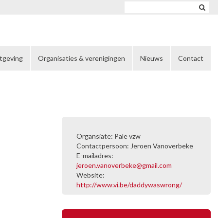
tgeving
Organisaties & verenigingen
Nieuws
Contact
Organsiate: Pale vzw
Contactpersoon: Jeroen Vanoverbeke
E-mailadres:
jeroen.vanoverbeke@gmail.com
Website:
http://www.vi.be/daddywaswrong/