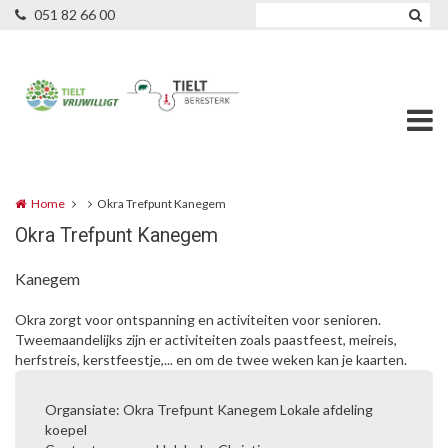
Overslaan en naar de inhoud gaan
051 82 66 00
Home
Okra Trefpunt Kanegem
Okra Trefpunt Kanegem
Kanegem
Okra zorgt voor ontspanning en activiteiten voor senioren.
Tweemaandelijks zijn er activiteiten zoals paastfeest, meireis,
herfstreis, kerstfeestje,... en om de twee weken kan je kaarten.
Organsiate: Okra Trefpunt Kanegem Lokale afdeling
koepel