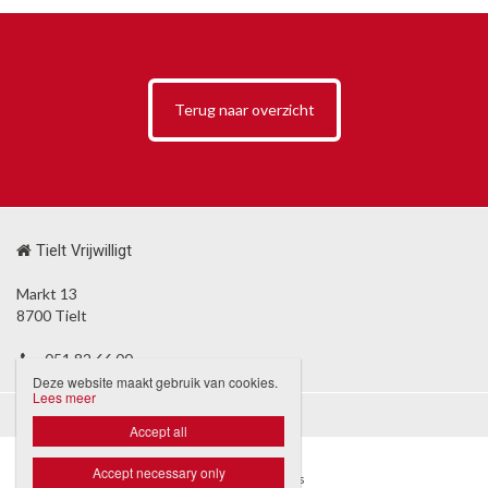
Terug naar overzicht
Tielt Vrijwilligt
Markt 13
8700 Tielt
051 82 66 00
Deze website maakt gebruik van cookies.
Lees meer
Disclaimer
Privacybeleid

Accept all
Accept necessary only
Website door Livalos