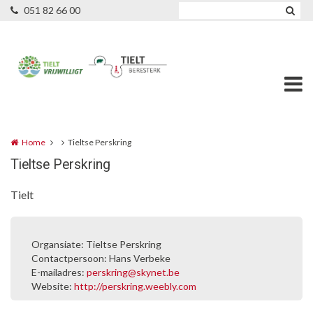
Overslaan en naar de inhoud gaan
051 82 66 00
Home
Tieltse Perskring
Tieltse Perskring
Tielt
Organsiate: Tieltse Perskring
Contactpersoon: Hans Verbeke
E-mailadres:
perskring@skynet.be
Website:
http://perskring.weebly.com